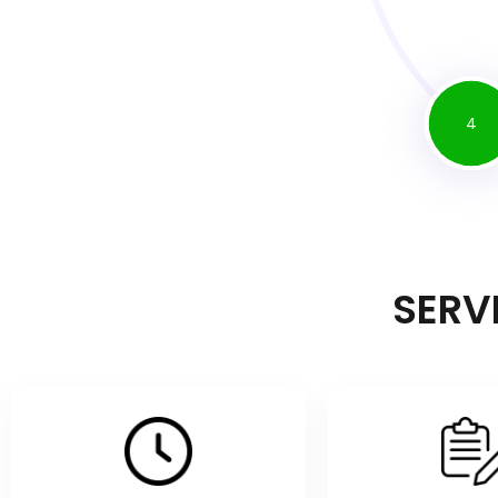
4
SERV