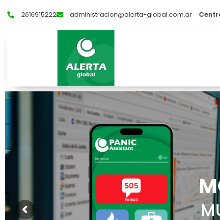
2616915222
administracion@alerta-global.com.ar
Centr
M
MU