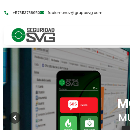
+573113788950
fabiomunoz@gruposvg.com
M
MU