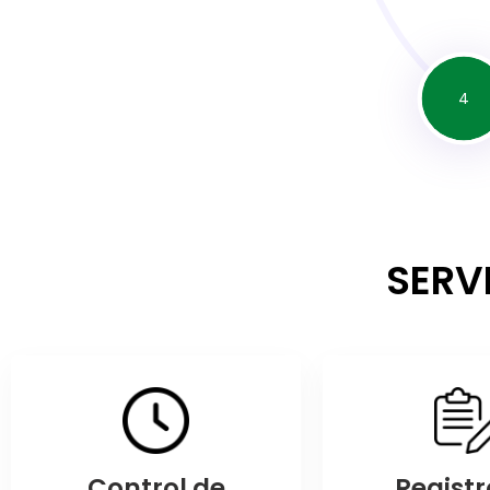
4
SERV
Control de
Registr